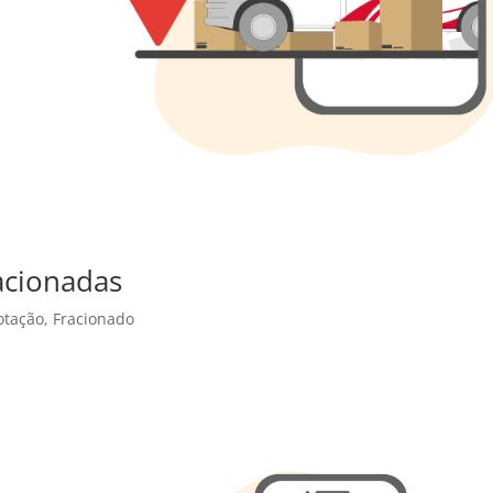
acionadas
otação
,
Fracionado