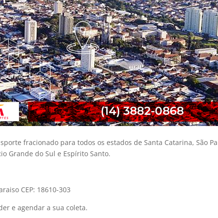
sporte fracionado para todos os estados de Santa Catarina, São Pa
Rio Grande do Sul e Espírito Santo.
Paraiso
CEP:
18610-303
er e agendar a sua coleta.