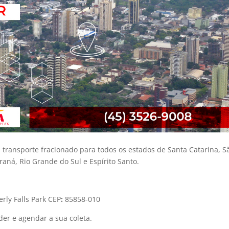
 transporte fracionado para todos os estados de Santa Catarina, S
araná, Rio Grande do Sul e Espírito Santo.
erly Falls Park CEP
:
85858-010
er e agendar a sua coleta.