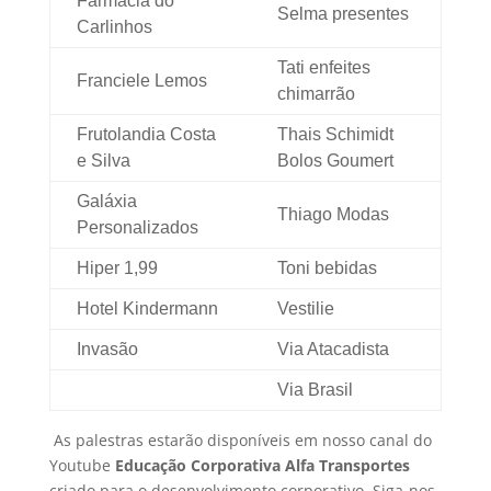
Farmácia do
Selma presentes
Carlinhos
Tati enfeites
Franciele Lemos
chimarrão
Frutolandia Costa
Thais Schimidt
e Silva
Bolos Goumert
Galáxia
Thiago Modas
Personalizados
Hiper 1,99
Toni bebidas
Hotel Kindermann
Vestilie
Invasão
Via Atacadista
Via Brasil
As palestras estarão disponíveis em nosso canal do
Youtube
Educação Corporativa Alfa Transportes
criado para o desenvolvimento corporativo. Siga-nos