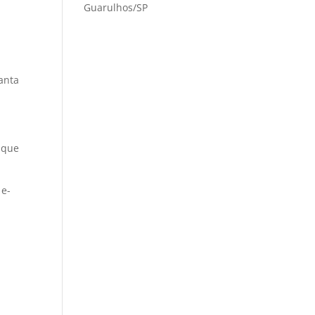
Guarulhos/SP
anta
ique
 e-