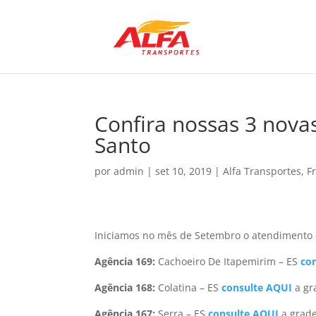
Confira nossas 3 nova
Santo
por
admin
|
set 10, 2019
|
Alfa Transportes
,
F
Iniciamos no mês de Setembro o atendimento 
Agência 169:
Cachoeiro De Itapemirim – ES
co
Agência 168:
Colatina – ES
consulte AQUI
a gr
Agência 167:
Serra – ES
consulte AQUI
a grad